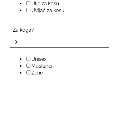
Ulje za kosu
Uvijač za kosu
Za koga?
Unisex
Muškarci
Žene
Specijalizirana trgovina za prodaju vrhunskih preparata i prof
ZAPRATI NAS