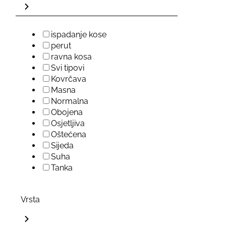
ispadanje kose
perut
ravna kosa
Svi tipovi
Kovrčava
Masna
Normalna
Obojena
Osjetljiva
Oštećena
Sijeda
Suha
Tanka
Vrsta