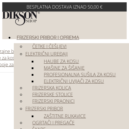
BESPLATNA DOSTAVA IZNAD 50,00 €
FRIZERSKI PRIBOR I OPREMA
ČETKE I ČEŠLJEVI
ELEKTRIČNI UREĐAJI
HAUBE ZA KOSU
MAŠINE ZA ŠIŠANJE
PROFESIONALNA SUŠILA ZA KOSU
ELEKTRIČNI UVIJAČI ZA KOSU
FRIZERSKA KOLICA
FRIZERSKE STOLICE
Kozmetika za kosu
FRIZERSKI PRAONICI
FRIZERSKI PRIBOR
ZAŠTITNE RUKAVICE
Frizerski pribor i oprema
OGRTAČI I PREGAČE