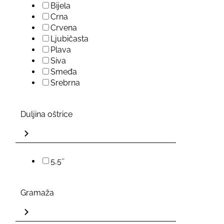
Bijela
Crna
Crvena
Ljubičasta
Plava
Siva
Smeđa
Srebrna
Duljina oštrice
5,5″
Gramaža