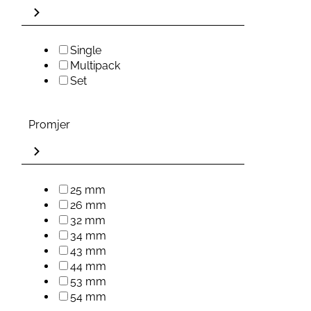
Single
Multipack
Set
Promjer
25 mm
26 mm
32 mm
34 mm
43 mm
44 mm
53 mm
54 mm