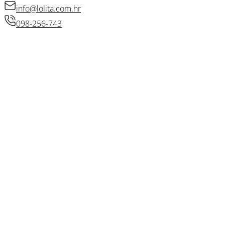
info@lolita.com.hr
098-256-743
© 2026 • Lolita d.o.o.
Izradio: