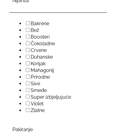
Nijansa
Bakrene
Bež
Boosteri
Čokoladne
Crvene
Duhanske
Konjak
Mahagonij
Prirodne
Sive
Smeđe
Super izbjeljujuće
Violet
Zlatne
Pakiranje