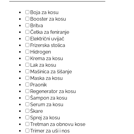
Boja za kosu
Booster za kosu
Britva
Četka za feniranje
Električni uvijač
Frizerska stolica
Hidrogen
Krema za kosu
Lak za kosu
Mašinica za šišanje
Maska za kosu
Praonik
Regenerator za kosu
Šampon za kosu
Serum za kosu
Škare
Sprej za kosu
Tretman za obnovu kose
Trimer za uši i nos