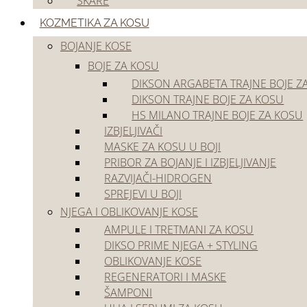
ŠKARE
Akcije
Outlet
KOZMETIKA ZA KOSU
BOJANJE KOSE
BOJE ZA KOSU
DIKSON ARGABETA TRAJNE BOJE Z
DIKSON TRAJNE BOJE ZA KOSU
HS MILANO TRAJNE BOJE ZA KOSU
IZBJELJIVAČI
Početna
/
Akcije
MASKE ZA KOSU U BOJI
PRIBOR ZA BOJANJE I IZBJELJIVANJE
Akcije
RAZVIJAČI-HIDROGEN
SPREJEVI U BOJI
NJEGA I OBLIKOVANJE KOSE
Filtriraj
AMPULE I TRETMANI ZA KOSU
DIKSO PRIME NJEGA + STYLING
OBLIKOVANJE KOSE
REGENERATORI I MASKE
ŠAMPONI