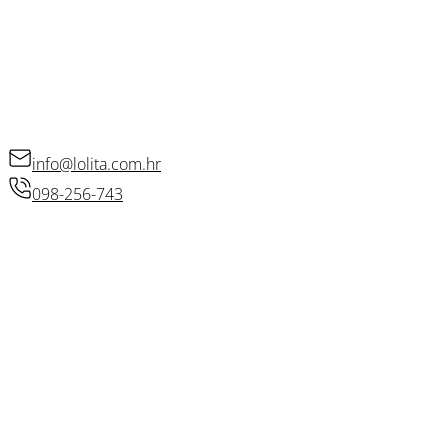
Politika privatnosti
Raskid ugovora
KONTAKT
info@lolita.com.hr
098-256-743
© 2026 • Lolita d.o.o.
Izradio: