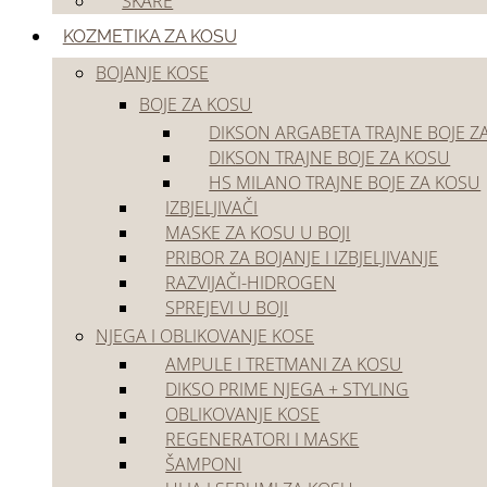
ŠKARE
Akcije
Outlet
KOZMETIKA ZA KOSU
BOJANJE KOSE
BOJE ZA KOSU
DIKSON ARGABETA TRAJNE BOJE Z
DIKSON TRAJNE BOJE ZA KOSU
HS MILANO TRAJNE BOJE ZA KOSU
IZBJELJIVAČI
MASKE ZA KOSU U BOJI
Kontaktirajte nas
PRIBOR ZA BOJANJE I IZBJELJIVANJE
RAZVIJAČI-HIDROGEN
SPREJEVI U BOJI
Stojimo vam na raspolaganju za sve upite vezane uz vaše naru
asortiman. Naša korisnička podrška posvećena je pružanju brz
NJEGA I OBLIKOVANJE KOSE
stručne pomoći kako biste kupovali s punim povjerenjem.
AMPULE I TRETMANI ZA KOSU
DIKSO PRIME NJEGA + STYLING
OBLIKOVANJE KOSE
098-256-743
REGENERATORI I MASKE
info@lolita.com.hr
ŠAMPONI