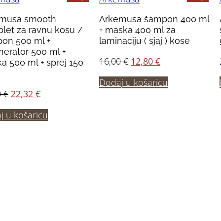
musa smooth
Arkemusa šampon 400 ml
let za ravnu kosu /
+ maska 400 ml za
on 500 ml +
laminaciju ( sjaj ) kose
nerator 500 ml +
Izvorna
Trenutna
16,00
€
12,80
€
a 500 ml + sprej 150
cijena
cijena
Dodaj u košaricu
bila
je:
Izvorna
Trenutna
0
€
22,32
€
je:
12,80 €.
cijena
cijena
16,00 €.
j u košaricu
bila
je:
je:
22,32 €.
27,90 €.