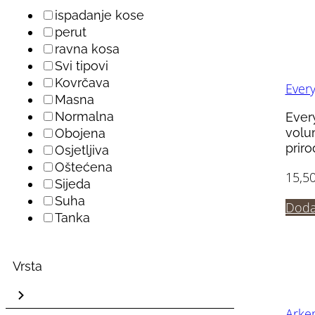
ispadanje kose
perut
ravna kosa
Svi tipovi
Kovrčava
Ever
Masna
Normalna
Ever
volu
Obojena
prir
Osjetljiva
Oštećena
15,5
Sijeda
Suha
Doda
Tanka
Vrsta
Arke