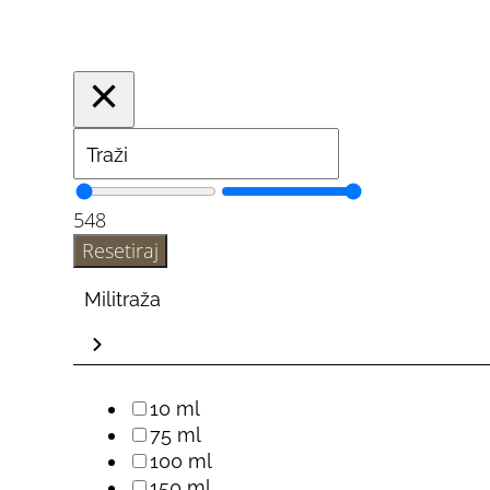
5
48
Resetiraj
Militraža
10 ml
75 ml
100 ml
150 ml