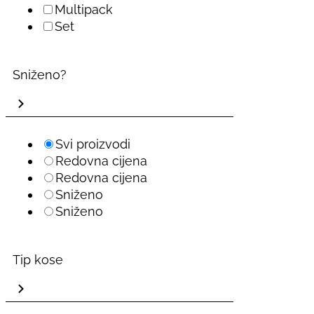
Multipack
Set
Sniženo?
Svi proizvodi
Redovna cijena
Redovna cijena
Sniženo
Sniženo
Tip kose