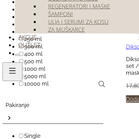
10 ml
REGENERATORI I MASKE
75 ml
ŠAMPONI
100 ml
ULJA I SERUMI ZA KOSU
150 ml
ZA MUŠKARCE
200 ml
AKCIJE
250 ml
OUTLET
Diks
300 ml
400 ml
Diks
500 ml
set 
1000 ml
mask
5000 ml
10000 ml
17,8
Doda
Pakiranje
Single