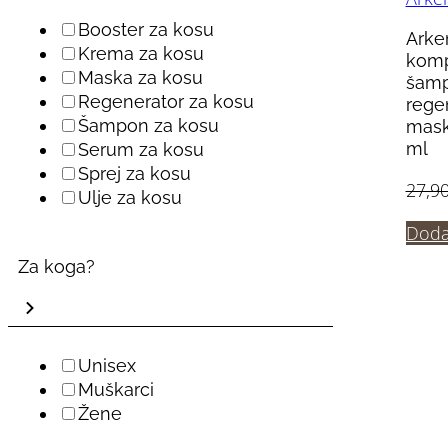
Booster za kosu
Arke
Krema za kosu
komp
Maska za kosu
šamp
Regenerator za kosu
rege
Šampon za kosu
mask
ml
Serum za kosu
Sprej za kosu
27,9
Ulje za kosu
Doda
Za koga?
Unisex
Muškarci
Žene