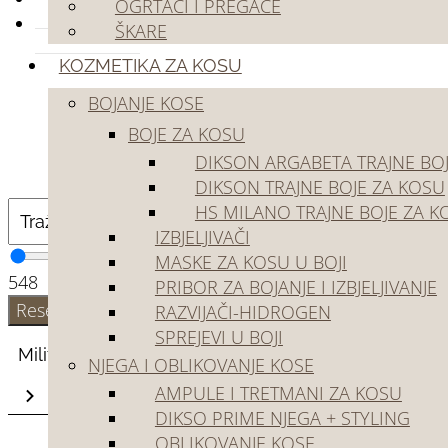
OGRTAČI I PREGAČE
Outlet
ŠKARE
KOZMETIKA ZA KOSU
BOJANJE KOSE
BOJE ZA KOSU
DIKSON ARGABETA TRAJNE BO
DIKSON TRAJNE BOJE ZA KOSU
Poče
HS MILANO TRAJNE BOJE ZA K
IZBJELJIVAČI
MASKE ZA KOSU U BOJI
Ša
5
48
PRIBOR ZA BOJANJE I IZBJELJIVANJE
Resetiraj
RAZVIJAČI-HIDROGEN
SPREJEVI U BOJI
Militraža
NJEGA I OBLIKOVANJE KOSE
AMPULE I TRETMANI ZA KOSU
DIKSO PRIME NJEGA + STYLING
OBLIKOVANJE KOSE