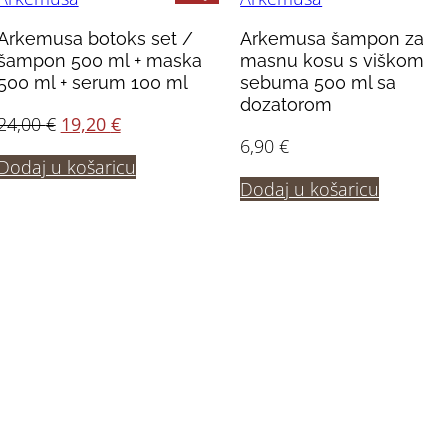
Arkemusa botoks set /
Arkemusa šampon za
šampon 500 ml + maska
masnu kosu s viškom
500 ml + serum 100 ml
sebuma 500 ml sa
dozatorom
Izvorna
Trenutna
24,00
€
19,20
€
6,90
€
cijena
cijena
Dodaj u košaricu
bila
je:
Dodaj u košaricu
je:
19,20 €.
24,00 €.