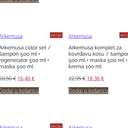
bila
je:
je:
19,90 €.
36,70 €.
AKCIJA
AKCI
Arkemusa
Arkemusa
Arkemusa color set /
Arkemusa komplet za
šampon 500 ml +
kovrđavu kosu / šampo
regenerator 500 ml +
500 ml + maska 500 ml +
maska 500 ml
krema 100 ml
Izvorna
Trenutna
Izvorna
Trenutna
20,50
€
16,40
€
22,95
€
18,36
€
cijena
cijena
cijena
cijena
Dodaj u košaricu
Dodaj u košaricu
bila
je:
bila
je:
je:
16,40 €.
je:
18,36 €.
20,50 €.
22,95 €.
AKCIJA
Arkemusa
Arkemusa