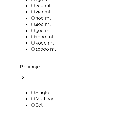
200 ml
250 ml
300 ml
400 ml
500 ml
1000 ml
5000 ml
10000 ml
Pakiranje
Single
Multipack
Set