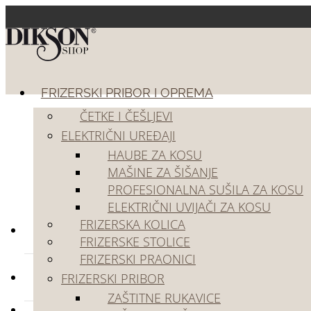
FRIZERSKI PRIBOR I OPREMA
ČETKE I ČEŠLJEVI
ELEKTRIČNI UREĐAJI
HAUBE ZA KOSU
MAŠINE ZA ŠIŠANJE
PROFESIONALNA SUŠILA ZA KOSU
ELEKTRIČNI UVIJAČI ZA KOSU
FRIZERSKA KOLICA
Kozmetika za kosu
FRIZERSKE STOLICE
FRIZERSKI PRAONICI
Frizerski pribor i oprema
FRIZERSKI PRIBOR
ZAŠTITNE RUKAVICE
Akcije