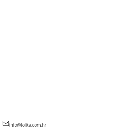
VAŽNE POVEZNICE
O nama
Kontakt
Blog
OSTALE POVEZNICE
Opći uvjeti poslovanja
Kolačići
Politika privatnosti
Raskid ugovora
KONTAKT
info@lolita.com.hr