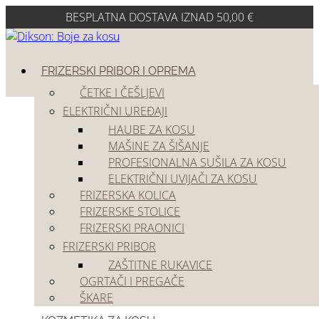
BESPLATNA DOSTAVA IZNAD 50,00 €
FRIZERSKI PRIBOR I OPREMA
ČETKE I ČEŠLJEVI
ELEKTRIČNI UREĐAJI
HAUBE ZA KOSU
MAŠINE ZA ŠIŠANJE
PROFESIONALNA SUŠILA ZA KOSU
ELEKTRIČNI UVIJAČI ZA KOSU
FRIZERSKA KOLICA
FRIZERSKE STOLICE
FRIZERSKI PRAONICI
Kozmetika za kosu
FRIZERSKI PRIBOR
ZAŠTITNE RUKAVICE
OGRTAČI I PREGAČE
Frizerski pribor i oprema
ŠKARE