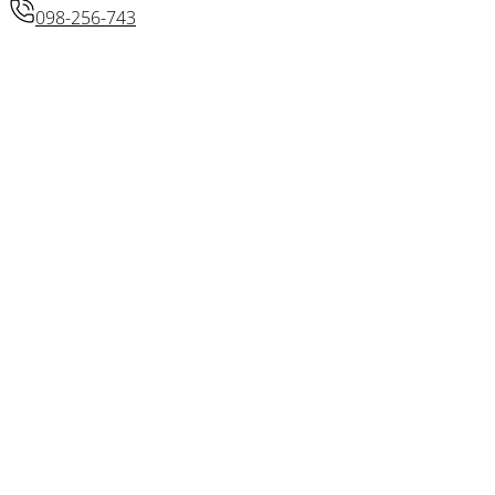
098-256-743
© 2026 • Lolita d.o.o.
Izradio: