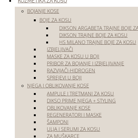
Akcije
KOZMETIKA ZA KOSU
Outlet
BOJANJE KOSE
BOJE ZA KOSU
DIKSON ARGABETA TRAJNE BOJE Z
DIKSON TRAJNE BOJE ZA KOSU
HS MILANO TRAJNE BOJE ZA KOSU
IZBJELJIVAČI
MASKE ZA KOSU U BOJI
PRIBOR ZA BOJANJE I IZBJELJIVANJE
Početna
/
Kozmetika za kosu
/
Njega i oblikovanje kose
/
Ulja i serumi za kosu
RAZVIJAČI-HIDROGEN
🔍
SPREJEVI U BOJI
NJEGA I OBLIKOVANJE KOSE
AMPULE I TRETMANI ZA KOSU
DIKSO PRIME NJEGA + STYLING
OBLIKOVANJE KOSE
REGENERATORI I MASKE
ŠAMPONI
ULJA I SERUMI ZA KOSU
ZA MUŠKARCE