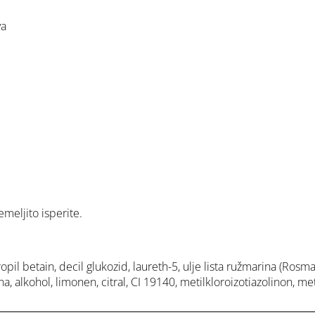
va
emeljito isperite.
ropil betain, decil glukozid, laureth-5, ulje lista ružmarina (Rosma
ina, alkohol, limonen, citral, CI 19140, metilkloroizotiazolinon, met