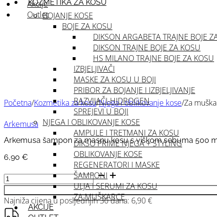
KOZMETIKA ZA KOSU
Akcije
Outlet
BOJANJE KOSE
BOJE ZA KOSU
DIKSON ARGABETA TRAJNE BOJE Z
DIKSON TRAJNE BOJE ZA KOSU
HS MILANO TRAJNE BOJE ZA KOSU
IZBJELJIVAČI
MASKE ZA KOSU U BOJI
PRIBOR ZA BOJANJE I IZBJELJIVANJE
RAZVIJAČI-HIDROGEN
Početna
/
Kozmetika za kosu
/
Njega i oblikovanje kose
/
Za muška
SPREJEVI U BOJI
NJEGA I OBLIKOVANJE KOSE
Arkemusa
AMPULE I TRETMANI ZA KOSU
Arkemusa šampon za masnu kosu s viškom sebuma 500 m
DIKSO PRIME NJEGA + STYLING
OBLIKOVANJE KOSE
6,90
€
REGENERATORI I MASKE
Arkemusa
ŠAMPONI
šampon
ULJA I SERUMI ZA KOSU
za
ZA MUŠKARCE
Najniža cijena u posljednjih 30 dana:
6,90
€
masnu
AKCIJE