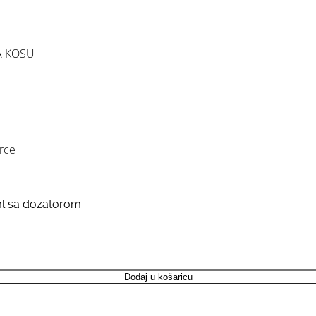
A KOSU
rce
l sa dozatorom
Dodaj u košaricu