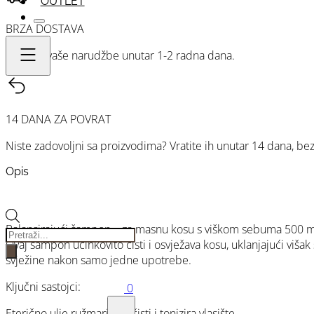
kosu
OUTLET
s
BRZA DOSTAVA
viškom
sebuma
Dostava vaše narudžbe unutar 1-2 radna dana.
500
ml
sa
dozatorom
14 DANA ZA POVRAT
količina
Niste zadovoljni sa proizvodima? Vratite ih unutar 14 dana, be
Opis
Balansirajući šampon – za masnu kosu s viškom sebuma 500 m
Products
Ovaj šampon učinkovito čisti i osvježava kosu, uklanjajući višak 
search
svježine nakon samo jedne upotrebe.
Ključni sastojci:
0
Eterično ulje ružmarina – čisti i tonizira vlasište