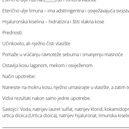
Eterično ulje limuna – ima adstringentna i osvježavajuća svojst
Hijaluronska kiselina – hidratizira i štiti vlakna kose
Prednosti:
Učinkovito, ali nježno čisti vlasište
Pomaže u vraćanju ravnoteže sebuma i smanjenju masnoće
Ostavlja kosu laganom, mekom i osvježenom
Način upotrebe:
Nanesite na mokru kosu, nježno umasirajte u vlasište, a zatim t
Vidivi rezultati nakon samo jedne upotrebe.
Sastojci: Voda, natrijev lauret sulfat, natrijev klorid, kokamidop
urtica dioica (Urtica dioica), natrijev hijaluronat, limunska kisel