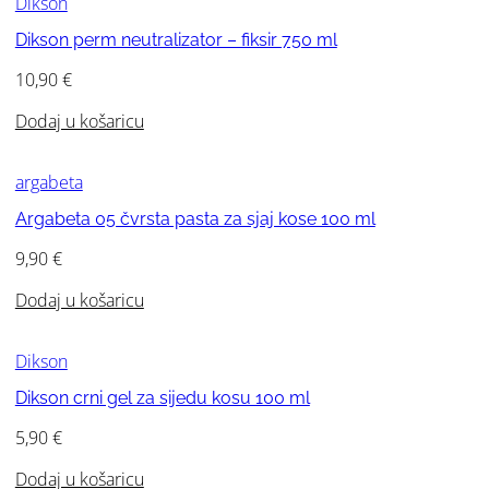
Dikson
Dikson perm neutralizator – fiksir 750 ml
10,90
€
Dodaj u košaricu
argabeta
Argabeta 05 čvrsta pasta za sjaj kose 100 ml
9,90
€
Dodaj u košaricu
Dikson
Dikson crni gel za sijedu kosu 100 ml
5,90
€
Dodaj u košaricu