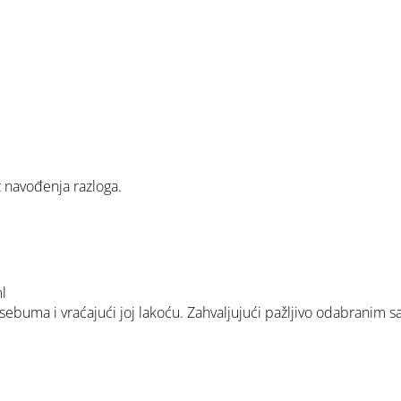
z navođenja razloga.
l
sebuma i vraćajući joj lakoću. Zahvaljujući pažljivo odabranim sas