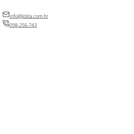
KONTAKT
info@lolita.com.hr
098-256-743
© 2026 • Lolita d.o.o.
Izradio: