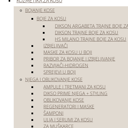
Akcije
KOZMETIKA ZA KOSU
Outlet
BOJANJE KOSE
BOJE ZA KOSU
DIKSON ARGABETA TRAJNE BOJE Z
DIKSON TRAJNE BOJE ZA KOSU
HS MILANO TRAJNE BOJE ZA KOSU
IZBJELJIVAČI
MASKE ZA KOSU U BOJI
PRIBOR ZA BOJANJE I IZBJELJIVANJE
Početna
/
Frizerski pribor i oprema
/
Frizerski pribor
/
Četke i češljevi
RAZVIJAČI-HIDROGEN
SPREJEVI U BOJI
NJEGA I OBLIKOVANJE KOSE
AMPULE I TRETMANI ZA KOSU
DIKSO PRIME NJEGA + STYLING
OBLIKOVANJE KOSE
Eurostil
REGENERATORI I MASKE
ŠAMPONI
Češalj Eurostil set 6/1
ULJA I SERUMI ZA KOSU
ZA MUŠKARCE