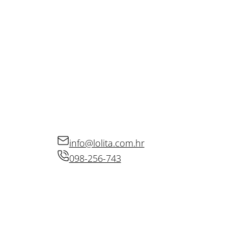
Dikson
00 komada
Spužvica za fiksiranje 3 komada
2,90
€
Dodaj u košaricu
KONTAKT
info@lolita.com.hr
098-256-743