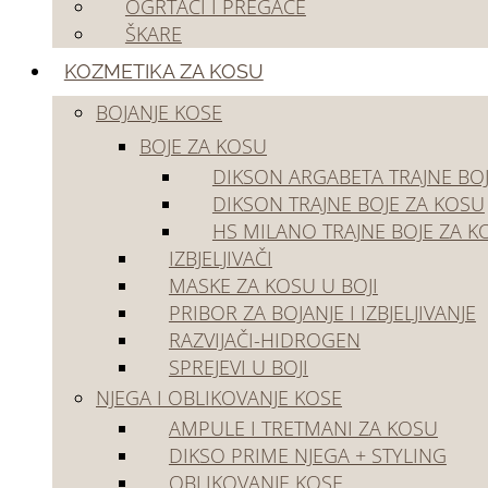
OGRTAČI I PREGAČE
Outlet
ŠKARE
KOZMETIKA ZA KOSU
BOJANJE KOSE
BOJE ZA KOSU
DIKSON ARGABETA TRAJNE BO
DIKSON TRAJNE BOJE ZA KOSU
HS MILANO TRAJNE BOJE ZA K
Početna
/
Frizerski pribor i oprema
/
Frizerski pribor
🔍
IZBJELJIVAČI
MASKE ZA KOSU U BOJI
PRIBOR ZA BOJANJE I IZBJELJIVANJE
RAZVIJAČI-HIDROGEN
SPREJEVI U BOJI
NJEGA I OBLIKOVANJE KOSE
AMPULE I TRETMANI ZA KOSU
DIKSO PRIME NJEGA + STYLING
OBLIKOVANJE KOSE