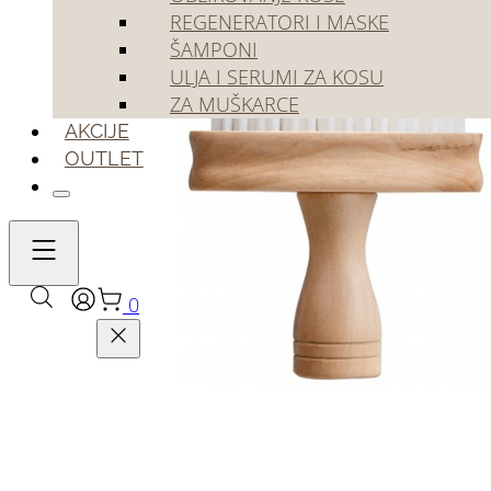
REGENERATORI I MASKE
ŠAMPONI
ULJA I SERUMI ZA KOSU
ZA MUŠKARCE
AKCIJE
OUTLET
0