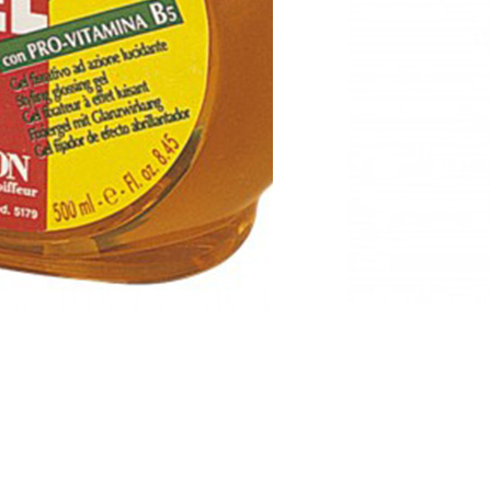
Dikson
Dikson crni gel za sije