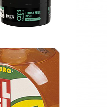
5 čvrsta pasta za sjaj kose
šaricu