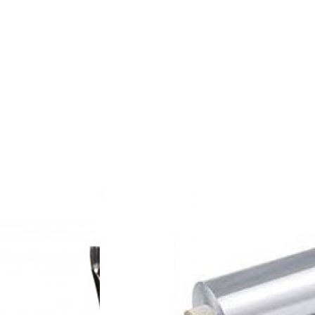
ost i jednostavnost prilikom kupnje.