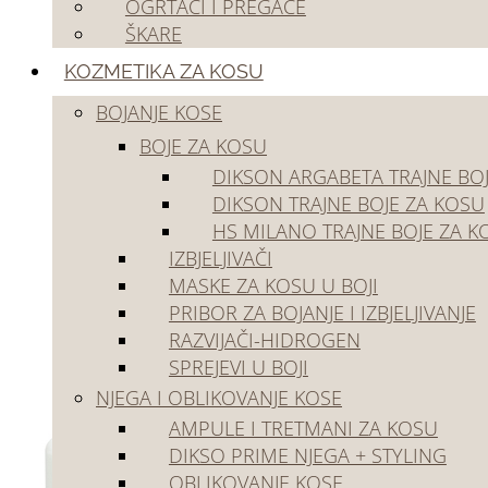
OGRTAČI I PREGAČE
Outlet
ŠKARE
KOZMETIKA ZA KOSU
BOJANJE KOSE
BOJE ZA KOSU
DIKSON ARGABETA TRAJNE BO
DIKSON TRAJNE BOJE ZA KOSU
HS MILANO TRAJNE BOJE ZA K
Početna
/
Kozmetika za kosu
/
Bojanje kose
/
Razvijači-Hidrogen
🔍
IZBJELJIVAČI
MASKE ZA KOSU U BOJI
PRIBOR ZA BOJANJE I IZBJELJIVANJE
RAZVIJAČI-HIDROGEN
SPREJEVI U BOJI
NJEGA I OBLIKOVANJE KOSE
AMPULE I TRETMANI ZA KOSU
DIKSO PRIME NJEGA + STYLING
OBLIKOVANJE KOSE