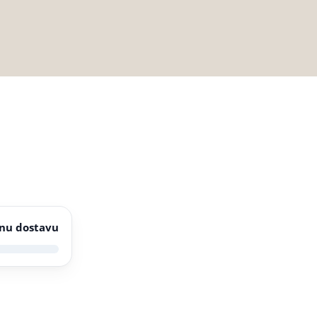
Dodaj u košaricu
njih 30 dana:
5,35
€
unutar 1-2 radna dana.
nu dostavu
zvodima? Vratite ih unutar 14 dana, bez navođenja razloga.