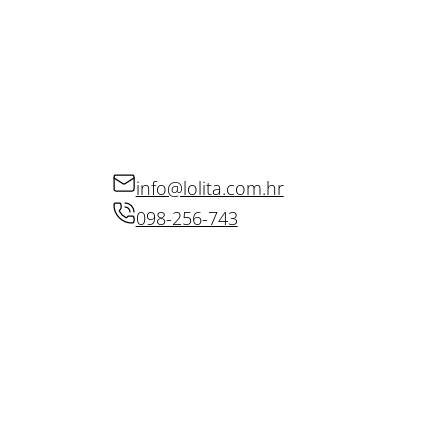
KONTAKT
info@lolita.com.hr
098-256-743