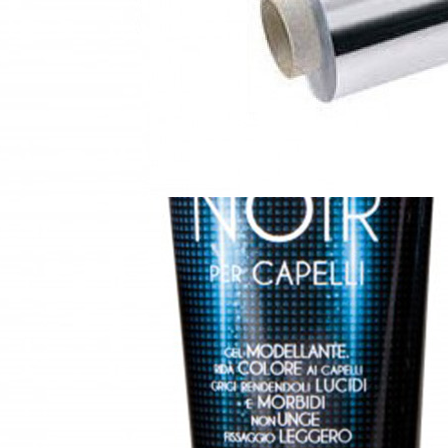
Muster
Aluminijska folija 250 metara / 15 m
18,90
€
Dodaj u košaricu