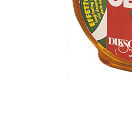
Dikson
Dikson uljni gel za kosu 500 ml