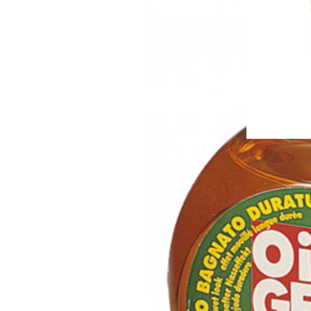
argabeta
Argabeta 0
100 ml
9,90
€
Dodaj u ko