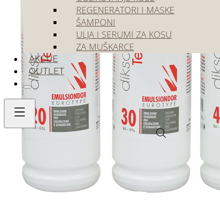
REGENERATORI I MASKE
ŠAMPONI
ULJA I SERUMI ZA KOSU
ZA MUŠKARCE
AKCIJE
OUTLET