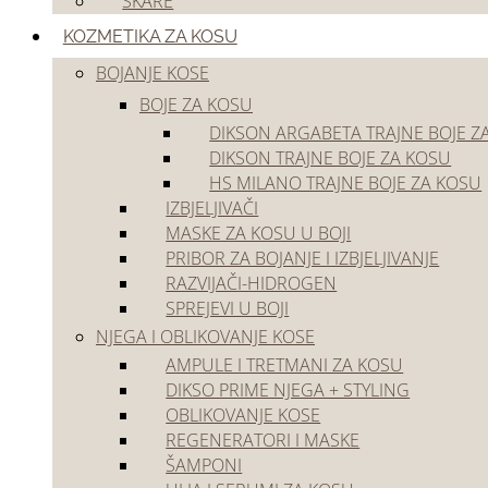
ŠKARE
Akcije
KOZMETIKA ZA KOSU
Outlet
BOJANJE KOSE
BOJE ZA KOSU
DIKSON ARGABETA TRAJNE BOJE Z
DIKSON TRAJNE BOJE ZA KOSU
HS MILANO TRAJNE BOJE ZA KOSU
IZBJELJIVAČI
MASKE ZA KOSU U BOJI
Početna
/
Kozmetika za kosu
/
Bojanje kose
/
Boje za kosu
/
Dikson trajne boje z
PRIBOR ZA BOJANJE I IZBJELJIVANJE
RAZVIJAČI-HIDROGEN
SPREJEVI U BOJI
NJEGA I OBLIKOVANJE KOSE
AMPULE I TRETMANI ZA KOSU
DIKSO PRIME NJEGA + STYLING
OBLIKOVANJE KOSE
REGENERATORI I MASKE
ŠAMPONI