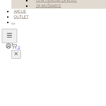
ULJA I SERUMI ZA KOSU
ZA MUŠKARCE
AKCIJE
OUTLET
0
Dikson
Dikson trajna boja za kosu Smeđe serie
7,50
€