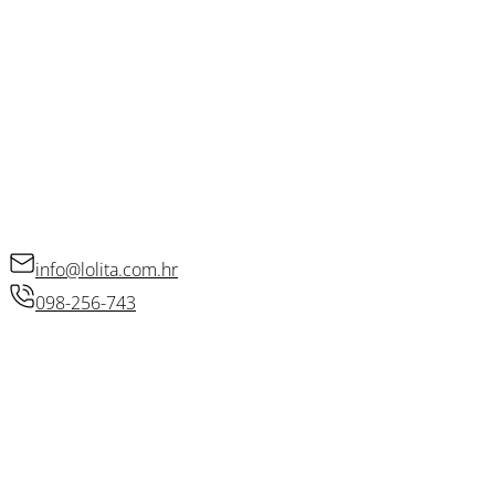
OSTALE POVEZNICE
Opći uvjeti poslovanja
Kolačići
Politika privatnosti
Raskid ugovora
KONTAKT
info@lolita.com.hr
098-256-743
© 2026 • Lolita d.o.o.
Izradio: