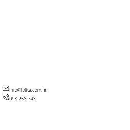
Kontakt
Blog
OSTALE POVEZNICE
Opći uvjeti poslovanja
Kolačići
Politika privatnosti
Raskid ugovora
KONTAKT
info@lolita.com.hr
098-256-743
© 2026 • Lolita d.o.o.