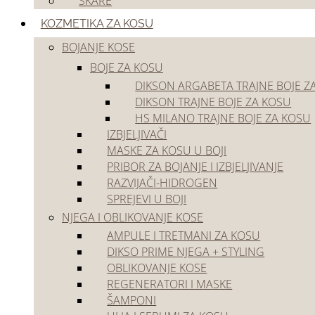
ŠKARE
Akcije
KOZMETIKA ZA KOSU
Outlet
BOJANJE KOSE
BOJE ZA KOSU
DIKSON ARGABETA TRAJNE BOJE Z
DIKSON TRAJNE BOJE ZA KOSU
HS MILANO TRAJNE BOJE ZA KOSU
IZBJELJIVAČI
MASKE ZA KOSU U BOJI
Početna
/
Kozmetika za kosu
/
Bojanje kose
/
Boje za kosu
/
Dikson trajne boje z
PRIBOR ZA BOJANJE I IZBJELJIVANJE
RAZVIJAČI-HIDROGEN
SPREJEVI U BOJI
NJEGA I OBLIKOVANJE KOSE
AMPULE I TRETMANI ZA KOSU
DIKSO PRIME NJEGA + STYLING
OBLIKOVANJE KOSE
REGENERATORI I MASKE
ŠAMPONI