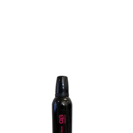
Slični proizvodi
Dikson
Dikson perm neutralizator – fiksir 750 ml
10,90
€
Dodaj u košaricu