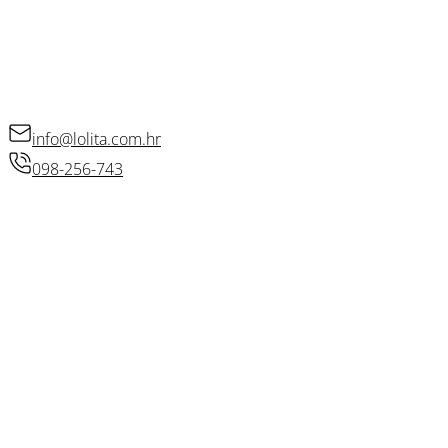
Raskid ugovora
KONTAKT
info@lolita.com.hr
098-256-743
© 2026 • Lolita d.o.o.
Izradio: