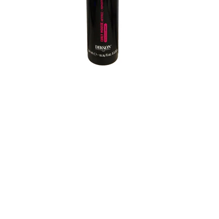
argabeta
Argabeta 30 pjena strong 300 ml
9,90
€
Dodaj u košaricu