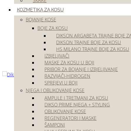
ŠKARE
Akcije
Outlet
KOZMETIKA ZA KOSU
BOJANJE KOSE
BOJE ZA KOSU
DIKSON ARGABETA TRAJNE BOJE Z
DIKSON TRAJNE BOJE ZA KOSU
HS MILANO TRAJNE BOJE ZA KOSU
IZBJELJIVAČI
Početna
/
Kozmetika za kosu
/
Bojanje kose
/
Boje za kosu
/
Dikson trajne boje z
MASKE ZA KOSU U BOJI
🔍
PRIBOR ZA BOJANJE I IZBJELJIVANJE
RAZVIJAČI-HIDROGEN
SPREJEVI U BOJI
NJEGA I OBLIKOVANJE KOSE
AMPULE I TRETMANI ZA KOSU
DIKSO PRIME NJEGA + STYLING
OBLIKOVANJE KOSE
REGENERATORI I MASKE
ŠAMPONI