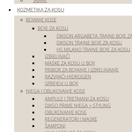
ŠKARE
Akcije
Outlet
KOZMETIKA ZA KOSU
BOJANJE KOSE
BOJE ZA KOSU
DIKSON ARGABETA TRAJNE BOJE Z
DIKSON TRAJNE BOJE ZA KOSU
HS MILANO TRAJNE BOJE ZA KOSU
IZBJELJIVAČI
Početna
/
Frizerski pribor i oprema
/
Frizerski pribor
/
Ogrtači i pregače
MASKE ZA KOSU U BOJI
🔍
PRIBOR ZA BOJANJE I IZBJELJIVANJE
RAZVIJAČI-HIDROGEN
SPREJEVI U BOJI
NJEGA I OBLIKOVANJE KOSE
AMPULE I TRETMANI ZA KOSU
DIKSO PRIME NJEGA + STYLING
OBLIKOVANJE KOSE
REGENERATORI I MASKE
ŠAMPONI