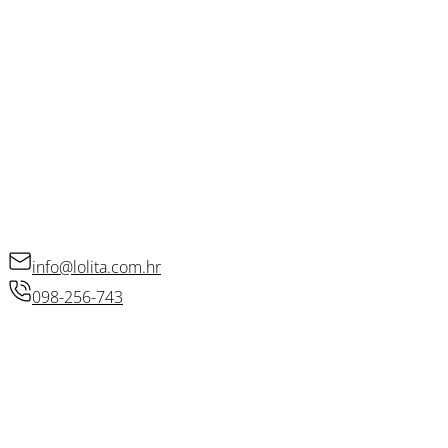
OSTALE POVEZNICE
Opći uvjeti poslovanja
Kolačići
Politika privatnosti
Raskid ugovora
KONTAKT
info@lolita.com.hr
098-256-743
© 2026 • Lolita d.o.o.
Izradio: