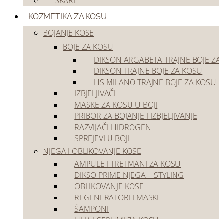
ŠKARE
Akcije
Outlet
KOZMETIKA ZA KOSU
BOJANJE KOSE
BOJE ZA KOSU
DIKSON ARGABETA TRAJNE BOJE Z
DIKSON TRAJNE BOJE ZA KOSU
HS MILANO TRAJNE BOJE ZA KOSU
IZBJELJIVAČI
Početna
/
Kozmetika za kosu
/
Bojanje kose
/
Sprejevi u boji
MASKE ZA KOSU U BOJI
🔍
PRIBOR ZA BOJANJE I IZBJELJIVANJE
RAZVIJAČI-HIDROGEN
SPREJEVI U BOJI
NJEGA I OBLIKOVANJE KOSE
AMPULE I TRETMANI ZA KOSU
DIKSO PRIME NJEGA + STYLING
OBLIKOVANJE KOSE
REGENERATORI I MASKE
ŠAMPONI