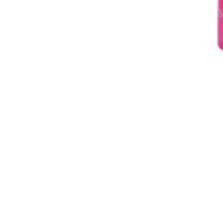
Dikson
Dikson sutil balzam (ne ispire se) 250 ml
11,90
€
Dodaj u košaricu