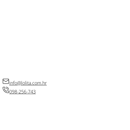
Blog
OSTALE POVEZNICE
Opći uvjeti poslovanja
Kolačići
Politika privatnosti
Raskid ugovora
KONTAKT
info@lolita.com.hr
098-256-743
© 2026 • Lolita d.o.o.
Izradio: