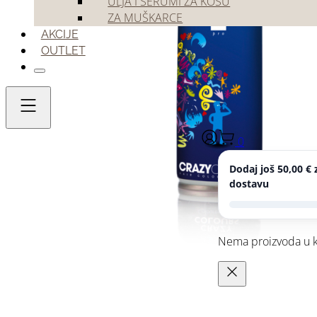
ULJA I SERUMI ZA KOSU
ZA MUŠKARCE
AKCIJE
OUTLET
0
Dodaj još
50,00
€
z
dostavu
Nema proizvoda u k