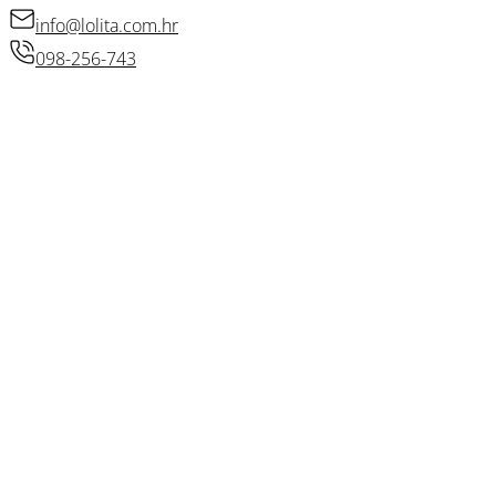
info@lolita.com.hr
098-256-743
© 2026 • Lolita d.o.o.
Izradio: