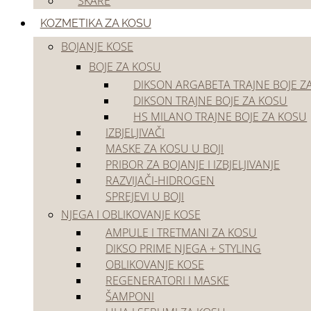
ŠKARE
Akcije
Outlet
KOZMETIKA ZA KOSU
BOJANJE KOSE
BOJE ZA KOSU
DIKSON ARGABETA TRAJNE BOJE Z
DIKSON TRAJNE BOJE ZA KOSU
HS MILANO TRAJNE BOJE ZA KOSU
IZBJELJIVAČI
Početna
/
Frizerski pribor i oprema
/
Frizerski pribor
/
Zaštitne rukavice
MASKE ZA KOSU U BOJI
🔍
PRIBOR ZA BOJANJE I IZBJELJIVANJE
RAZVIJAČI-HIDROGEN
SPREJEVI U BOJI
NJEGA I OBLIKOVANJE KOSE
AMPULE I TRETMANI ZA KOSU
DIKSO PRIME NJEGA + STYLING
OBLIKOVANJE KOSE
REGENERATORI I MASKE
ŠAMPONI