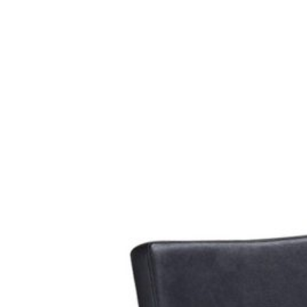
Plaćanje naručene robe vrši se pouzećem, što znači da iznos n
paketa. Ovakav način plaćanja omogućuje vam sigurnost i jedn
Slični proizvodi