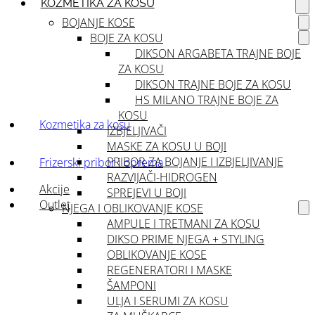
KOZMETIKA ZA KOSU
BOJANJE KOSE
BOJE ZA KOSU
DIKSON ARGABETA TRAJNE BOJE
ZA KOSU
DIKSON TRAJNE BOJE ZA KOSU
HS MILANO TRAJNE BOJE ZA
KOSU
Kozmetika za kosu
IZBJELJIVAČI
MASKE ZA KOSU U BOJI
PRIBOR ZA BOJANJE I IZBJELJIVANJE
Frizerski pribor i oprema
RAZVIJAČI-HIDROGEN
Akcije
SPREJEVI U BOJI
Outlet
NJEGA I OBLIKOVANJE KOSE
AMPULE I TRETMANI ZA KOSU
DIKSO PRIME NJEGA + STYLING
OBLIKOVANJE KOSE
REGENERATORI I MASKE
ŠAMPONI
ULJA I SERUMI ZA KOSU