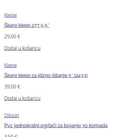
Kiepe
Škare kiepe 277 5,5″
29,00
€
Dodaj u košaricu
Kiepe
Škare kiepe za klizno šišanje 5″ (2433)
39,00
€
Dodaj u košaricu
Dikson
Pvc jednokratni ogrtači za bojanje 30 komada
3,50
€