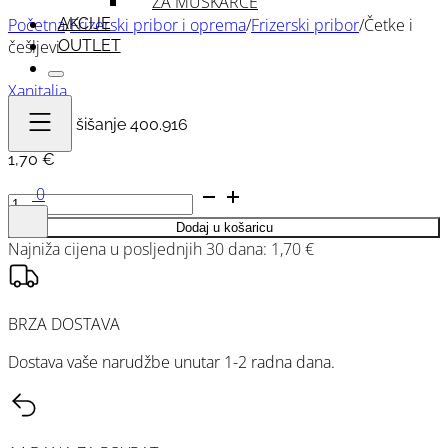
ZA MUŠKARCE
Početna
/
Frizerski pribor i oprema
/
Frizerski pribor
/
Četke i
AKCIJE
češljevi
OUTLET
Xanitalia
češalj za šišanje 400.916
1,70
€
0
češalj
za
Dodaj u košaricu
šišanje
Najniža cijena u posljednjih 30 dana:
1,70
€
400.916
količina
BRZA DOSTAVA
Dostava vaše narudžbe unutar 1-2 radna dana.