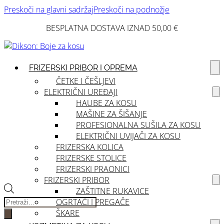
Preskoči na glavni sadržaj
Preskoči na podnožje
BESPLATNA DOSTAVA IZNAD 50,00 €
FRIZERSKI PRIBOR I OPREMA
ČETKE I ČEŠLJEVI
ELEKTRIČNI UREĐAJI
HAUBE ZA KOSU
MAŠINE ZA ŠIŠANJE
PROFESIONALNA SUŠILA ZA KOSU
ELEKTRIČNI UVIJAČI ZA KOSU
FRIZERSKA KOLICA
FRIZERSKE STOLICE
FRIZERSKI PRAONICI
FRIZERSKI PRIBOR
ZAŠTITNE RUKAVICE
Products
OGRTAČI I PREGAČE
search
ŠKARE